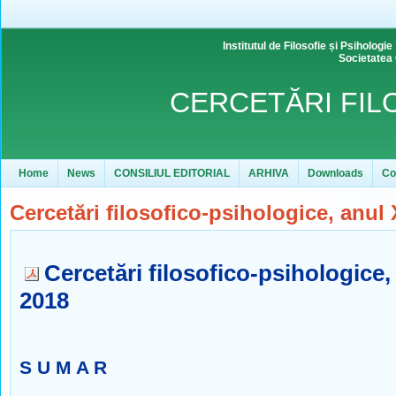
Institutul de Filosofie și Psihol
Societatea
CERCETĂRI FIL
Home
News
CONSILIUL EDITORIAL
ARHIVA
Downloads
Co
Cercetări filosofico-psihologice, anul X
Cercetări filosofico-psihologice, 
2018
S U M A R