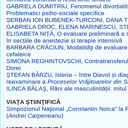
GABRIELA DUMITRIU, Fenomenul divorțialită
Problematici psiho-sociale specifice
ȘERBAN ION BUBENEK-TURCONI, DANA 
GABRIELA DROC, ELENA MARINESCU, STE
ELISABETA NIȚĂ, O evaluare preliminară a 
în secțiile de anestezie și terapie intensivă
BARBARA CRĂCIUN, Modalităţi de evaluare î
cefaleice
SIMONA REGHINTOVSCHI, Contratransferul l
Dorei
ȘTEFAN BÂRZU, Isteria – între Diavol și dia
reexaminare a
Proceselor Vrăjitoarelor din 
ILINCA BĂLAŞ, Răni ale masculinității: mitul l
VIAŢA ȘTIINŢIFICĂ
Simpozionul Naţional „Constantin Noica” la
(
Andrei Carpeneanu
)