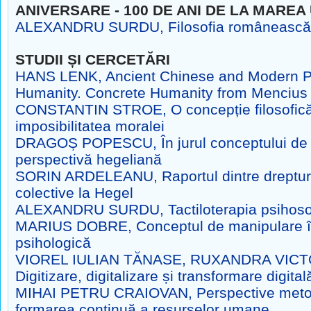
ANIVERSARE -
100 DE ANI DE LA MAREA 
ALEXANDRU SURDU, Filosofia românească 
STUDII ȘI CERCETĂRI
HANS LENK, Ancient Chinese and Modern Pra
Humanity. Concrete Humanity from Mencius 
CONSTANTIN STROE, O concepție filosofic
imposibilitatea moralei
DRAGOȘ POPESCU, În jurul conceptului de uti
perspectivă hegeliană
SORIN ARDELEANU, Raportul dintre drepturil
colective la Hegel
ALEXANDRU SURDU, Tactiloterapia psihos
MARIUS DOBRE, Conceptul de manipulare î
psihologică
VIOREL IULIAN TĂNASE, RUXANDRA VICT
Digitizare, digitalizare și transformare digital
MIHAI PETRU CRAIOVAN, Perspective metod
formarea continuă a resurselor umane