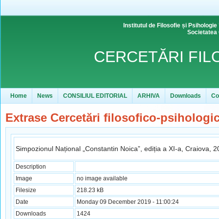
Institutul de Filosofie și Psihol
Societatea
CERCETĂRI FIL
Home
News
CONSILIUL EDITORIAL
ARHIVA
Downloads
Co
Extrase Cercetări filosofico-psihologi
Simpozionul Național „Constantin Noica”, ediția a XI-a, Craiova, 
Description
Image
no image available
Filesize
218.23 kB
Date
Monday 09 December 2019 - 11:00:24
Downloads
1424