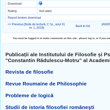
Download
Rating
Not rated
Report broken download
<< Previous [Note de lectură, C.f.p., anul XI,
[ANDR
Back to list
nr. 1, 2019]
You must be logged in to make comments on this site - please log in, or if you ar
Publicații ale Institutului de Filosofie și P
"Constantin Rădulescu-Motru" al Academ
Revista de filosofie
Revue Roumaine de Philosophie
Probleme de logică
Studii de istoria filosofiei româneşti