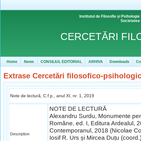
Institutul de Filosofie și Psihol
Societatea
CERCETĂRI FIL
Home
News
CONSILIUL EDITORIAL
ARHIVA
Downloads
Co
Extrase Cercetări filosofico-psihologi
Note de lectură, C.f.p., anul XI, nr. 1, 2019
NOTE DE LECTURĂ
Alexandru Surdu, Monumente pentr
Române, ed. I, Editura Ardealul, 20
Contemporanul, 2018 (Nicolae Co
Description
Iosif R. Urs și Mircea Duțu (coord.