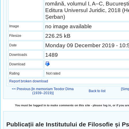
română, volumul I, A–C, București
Editura Universul Juridic, 2018 (H
Șerban)
no image available
Image
226.25 kB
Filesize
Monday 09 December 2019 - 10:
Date
1489
Downloads
Download
Rating
Not rated
Report broken download
<< Previous [In memoriam Teodor Dima
[Simp
Back to list
(1939–2019)]
You must be logged in to make comments on this site - please log in, or if you ar
Publicații ale Institutului de Filosofie și P