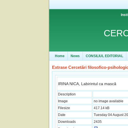
Inst
CERC
Home
News
CONSILIUL EDITORIAL
Extrase Cercetări filosofico-psihologi
IRINA NICA, Labirintul ca mască
Description
Image
no image available
Filesize
417.14 kB
Date
Tuesday 04 August 20
Downloads
2435