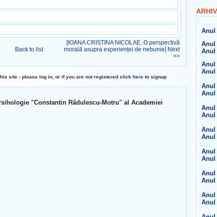
ARHIV
Anul 
[IOANA CRISTINA NICOLAE, O perspectivă
Anul 
Back to list
morală asupra experienței de nebunie] Next
Anul 
>>
Anul 
Anul 
 site - please log in, or if you are not registered click
here
to signup
Anul 
Anul 
și Psihologie "Constantin Rădulescu-Motru" al Academiei
Anul 
Anul 
Anul 
Anul 
Anul 
Anul 
Anul 
Anul 
Anul 
Anul 
Anul 