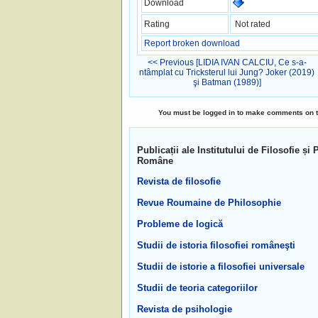
Download
Rating
Not rated
Report broken download
<< Previous [LIDIA IVAN CALCIU, Ce s-a-
ntâmplat cu Tricksterul lui Jung? Joker (2019)
şi Batman (1989)]
You must be logged in to make comments on this
Publicații ale Institutului de Filosofie 
Române
Revista de filosofie
Revue Roumaine de Philosophie
Probleme de logică
Studii de istoria filosofiei româneşti
Studii de istorie a filosofiei universale
Studii de teoria categoriilor
Revista de psihologie