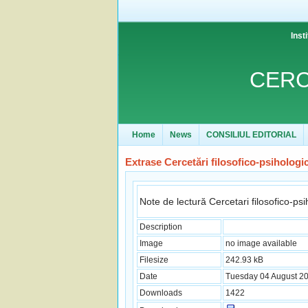
Inst
CERC
Home
News
CONSILIUL EDITORIAL
Extrase Cercetări filosofico-psihologi
Note de lectură Cercetari filosofico-psi
Description
Image
no image available
Filesize
242.93 kB
Date
Tuesday 04 August 20
Downloads
1422