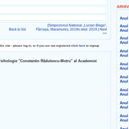
ARHIV
Anul 
[Simpozionul National „Lucian Blaga”,
Anul 
Back to list
Fărcașa, Maramureș, 2019s sept. 2019 ] Next
Anul 
>>
Anul 
Anul 
 site - please log in, or if you are not registered click
here
to signup
Anul 
Anul 
și Psihologie "Constantin Rădulescu-Motru" al Academiei
Anul 
Anul 
Anul 
Anul 
Anul 
Anul 
Anul 
Anul 
Anul 
Anul 
Anul 