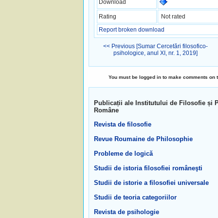
Download
Rating
Not rated
Report broken download
<< Previous [Sumar Cercetări filosofico-
psihologice, anul XI, nr. 1, 2019]
You must be logged in to make comments on this
Publicații ale Institutului de Filosofie 
Române
Revista de filosofie
Revue Roumaine de Philosophie
Probleme de logică
Studii de istoria filosofiei româneşti
Studii de istorie a filosofiei universale
Studii de teoria categoriilor
Revista de psihologie