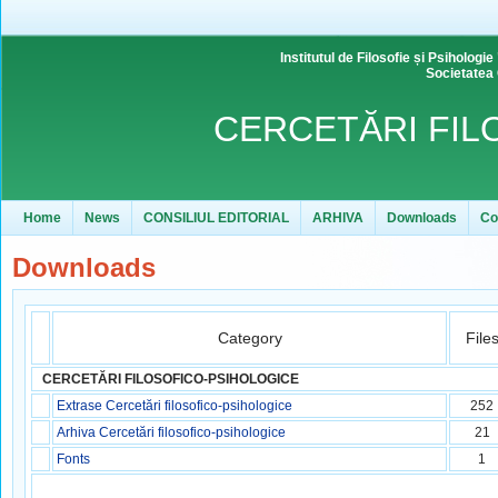
Institutul de Filosofie și Psihol
Societatea
CERCETĂRI FIL
Home
News
CONSILIUL EDITORIAL
ARHIVA
Downloads
Co
Downloads
Category
File
CERCETĂRI FILOSOFICO-PSIHOLOGICE
Extrase Cercetări filosofico-psihologice
252
Arhiva Cercetări filosofico-psihologice
21
Fonts
1