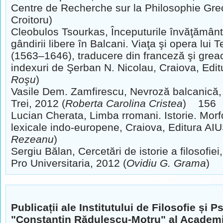
Centre de Recherche
sur la Philosophie Gr
Croitoru)
Cleobulos Tsourkas, Începuturile învăţământul
gândirii libere în Balcani. Viaţa şi opera lui 
(1563–1646), traducere din franceză
şi grea
indexuri de Şerban N. Nicolau, Craiova, Edi
Roşu
)
Vasile Dem. Zamfirescu, Nevroză balcanică, 
Trei, 2012
(
Roberta Carolina Cristea
) 156
Lucian Cherata, Limba rromani. Istorie. Morfo
lexicale indo-europene, Craiova, Editura AIU
Rezeanu
)
Sergiu Bălan, Cercetări de istorie a filosofiei
Pro Universitaria,
2012 (
Ovidiu G. Grama
)
Publicații ale Institutului de Filosofie și P
"Constantin Rădulescu-Motru" al Academ