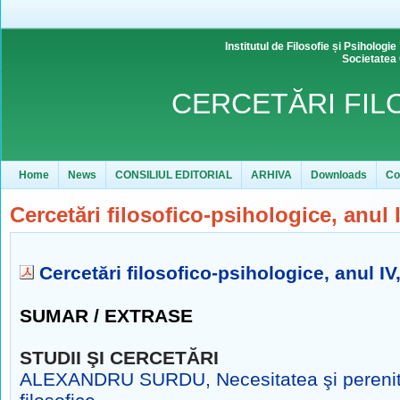
Institutul de Filosofie și Psihol
Societatea
CERCETĂRI FIL
Home
News
CONSILIUL EDITORIAL
ARHIVA
Downloads
Co
Cercetări filosofico-psihologice, anul I
Cercetări filosofico-psihologice, anul IV,
SUMAR
/ EXTRASE
STUDII ŞI CERCETĂRI
ALEXANDRU SURDU, Necesitatea şi perenita