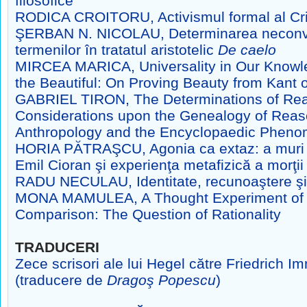
filosofice
RODICA CROITORU, Activismul formal al Critic
ŞERBAN N. NICOLAU, Determinarea neconv
termenilor
în tratatul aristotelic
De caelo
MIRCEA MARICA, Universality in Our Knowle
the Beautiful:
On Proving Beauty from Kant 
GABRIEL TIRON, The Determinations of Rea
Considerations upon the Genealogy of Reas
Anthropology and the Encyclopaedic Phenom
HORIA PĂTRAŞCU, Agonia ca extaz: a muri din
Emil Cioran
şi experienţa metafizică a morţii
RADU NECULAU, Identitate, recunoaştere şi
MONA MAMULEA, A Thought Experiment of C
Comparison:
The Question of Rationality
TRADUCERI
Zece scrisori ale lui Hegel către Friedrich
(traducere de
Dragoş Popescu
)