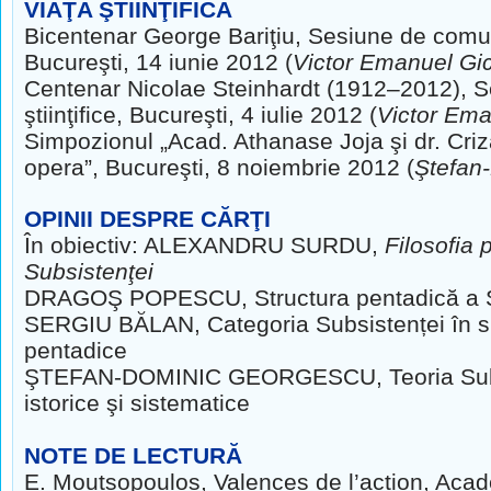
VIAŢA ŞTIINŢIFICĂ
Bicentenar George Bariţiu, Sesiune de comunic
Bucureşti,
14 iunie 2012 (
Victor Emanuel Gi
Centenar Nicolae Steinhardt (1912–2012), 
ştiinţifice,
Bucureşti, 4 iulie 2012 (
Victor Ema
Simpozionul „Acad. Athanase Joja şi dr. Criz
opera”, Bucureşti,
8 noiembrie 2012 (
Ştefan
OPINII DESPRE CĂRŢI
În obiectiv: ALEXANDRU SURDU,
Filosofia 
Subsistenţei
DRAGOŞ POPESCU, Structura pentadică a S
SERGIU BĂLAN, Categoria Subsistenței în si
pentadice
ŞTEFAN-DOMINIC GEORGESCU, Teoria Subsi
istorice
şi sistematice
NOTE DE LECTURĂ
E. Moutsopoulos, Valences de l’action, Aca