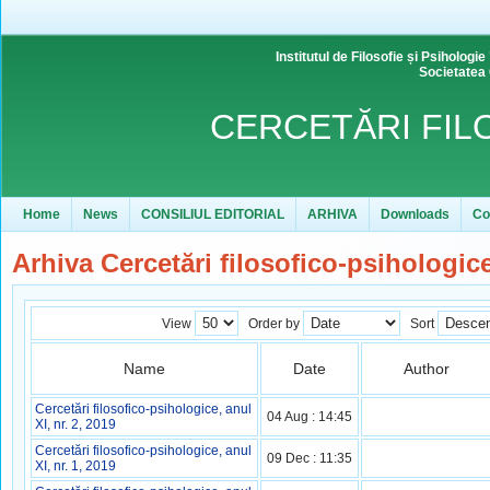
Institutul de Filosofie și Psihol
Societatea
CERCETĂRI FIL
Home
News
CONSILIUL EDITORIAL
ARHIVA
Downloads
Co
Arhiva Cercetări filosofico-psihologic
View
Order by
Sort
Name
Date
Author
Cercetări filosofico-psihologice, anul
04 Aug : 14:45
XI, nr. 2, 2019
Cercetări filosofico-psihologice, anul
09 Dec : 11:35
XI, nr. 1, 2019